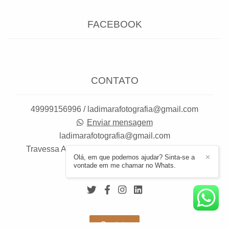
FACEBOOK
CONTATO
49999156996 / ladimarafotografia@gmail.com
Enviar mensagem
ladimarafotografia@gmail.com
Travessa Alencar Bittencurte, 86, Estúdio - Santa
Tereza
Olá, em que podemos ajudar? Sinta-se a
✕
vontade em me chamar no Whats.
Joaçaba / SC
Contato