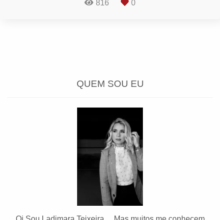
816
0
QUEM SOU EU
Oi Sou Ladimara Teixeira ... Mas muitos me conhecem